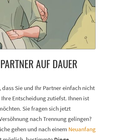
X-PART­NER AUF DAU­ER
dass Sie und Ihr Partner einfach nicht
hre Entscheidung zutiefst. Ihnen ist
öchten. Sie fragen sich jetzt
e Versöhnung nach Trennung gelingen?
 Brüche gehen und nach einem
Neuanfang
rst möglich, bestimmte
Dinge