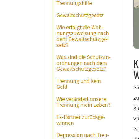
Tren­nungs­hil­fe
Ge­walt­schutz­ge­setz
Wie er­folgt die Woh­
nungs­zu­wei­sung nach
dem Ge­walt­schutz­ge­
setz?
Was sind die Schutz­an­
K
ord­nun­gen nach dem
Ge­walt­schutz­ge­setz?
W
Tren­nung und kein
Geld
Si
zu
Wie ver­än­dert un­se­re
Tren­nung mein Le­ben?
kl
Ex-Part­ner zu­rück­ge­
vi
win­nen
Se
De­pres­si­on nach Tren­
wi