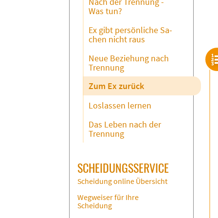
Nach der Tren­nung -
Was tun?
Ex gibt per­sön­li­che Sa­
chen nicht raus
Neue Be­zie­hung nach
Tren­nung
Zum Ex zu­rück
Los­las­sen ler­nen
Das Le­ben nach der
Tren­nung
SCHEIDUNGSSERVICE
Scheidung online Übersicht
Wegweiser für Ihre
Scheidung