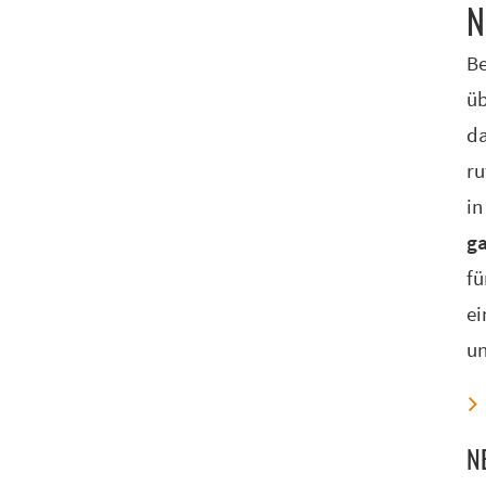
N
Be
üb
da
ru
in
ga
fü
ei
un
N