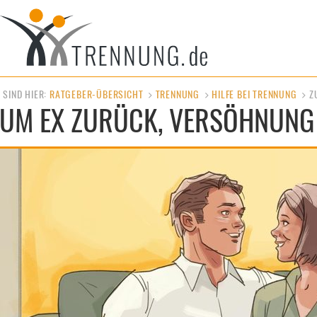
E SIND HIER:
RATGEBER-ÜBERSICHT
TRENNUNG
HILFE BEI TRENNUNG
Z
UM EX ZU­RÜCK, VER­SÖH­NUN