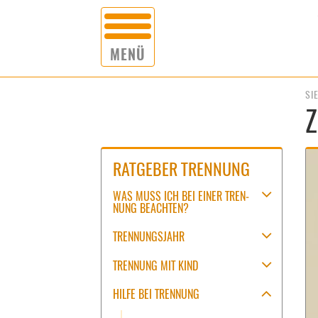
MENÜ
SUCHE:
SI
Z
RATGEBER TRENNUNG
WAS MUSS ICH BEI EI­NER TREN­
NUNG BE­ACH­TEN?
TREN­NUNGS­JAHR
TREN­NUNG MIT KIND
HIL­FE BEI TREN­NUNG