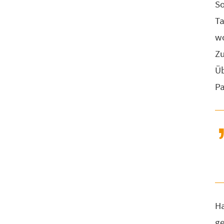
So
Ta
wo
Zu
Üb
P
Ha
ge