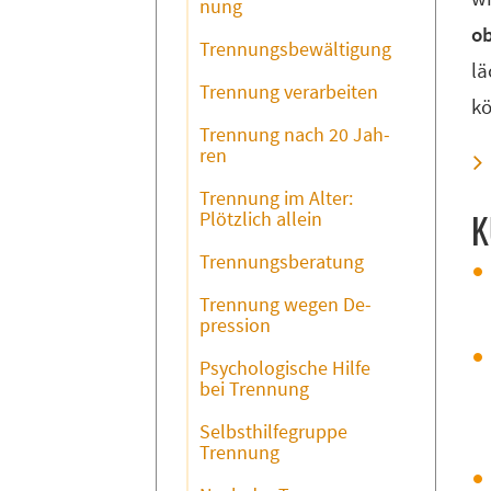
nung
ob
Tren­nungs­be­wäl­ti­gung
lä
Tren­nung ver­ar­bei­ten
kö
Tren­nung nach 20 Jah­
ren
Tren­nung im Al­ter:
K
Plötz­lich al­lein
Tren­nungs­be­ra­tung
Tren­nung we­gen De­
pres­si­on
Psy­cho­lo­gi­sche Hil­fe
bei Tren­nung
Selbst­hil­fe­grup­pe
Tren­nung