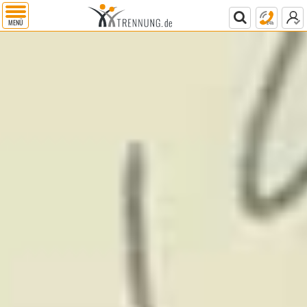
MENÜ
RATGEBER
ALLE INFORMATIONEN
KUNDENSERVICE
SCHEIDUNGSSERVICE
Ratgeber-Übersicht
Beziehungsprobleme
Frage(n) stellen
Gratis-Infopaket
Trennung
Test: Bleiben oder trennen?
Gesprächstermin vereinbaren
Gratis-Kostenvoranschlag
Unterhalt
Formulare
Checklisten
Kontaktformular
Scheidungsantrag
Scheidung
Trennung-Infopaket
Experten suchen
Infos zur Online-Scheidung
RATGEBER
ALLE INFORMATIONEN
KUNDENSERVICE
SCHEIDUNGSSERVICE
mehr als unbedingt
notwendig abzurechnen
WIR HELFEN IHNEN
Freunde helfen,
wenn man sie braucht.
iurFRIEND® ist Ihr Rechtsfreund*