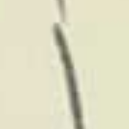
iurFRIEND® ist Ihr Rechtsfreund
zu
vorbildlichen Gebühren
Jede
Einsparmöglichkeit schöpfen wir dabei für
Sie aus
Kostenvoranschlag
einholen