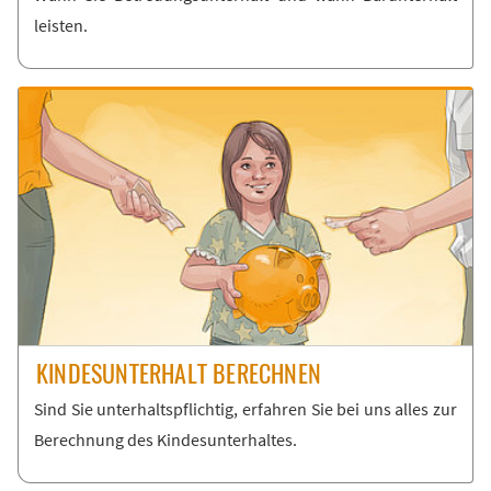
leis­ten.
KIN­DES­UN­TER­HALT BE­RECH­NEN
Sind Sie un­ter­halts­pflich­tig, er­fah­ren Sie bei uns al­les zur
Be­rech­nung des Kin­des­un­ter­hal­tes.