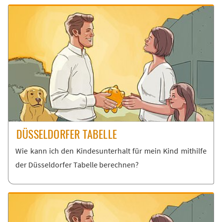
DÜS­SEL­DOR­FER TA­BEL­LE
Wie kann ich den Kin­des­un­ter­halt für mein Kind mit­hil­fe
der Düs­sel­dor­fer Ta­bel­le be­rech­nen?