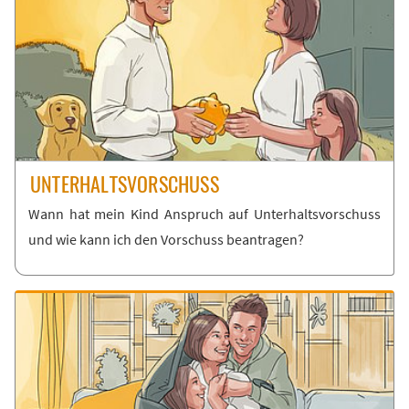
UN­TER­HALTS­VOR­SCHUSS
Wann hat mein Kind An­spruch auf Un­ter­halts­vor­schuss
und wie kann ich den Vor­schuss be­an­tra­gen?