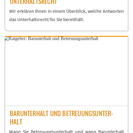
UN­TER­HALTS­RECHT
Wir er­klä­ren Ih­nen in ei­nem Über­blick, wel­che Ant­wor­ten
das Un­ter­halts­recht für Sie be­reit­hält.
BAR­UN­TER­HALT UND BE­TREU­UNGS­UN­TER­
HALT
Wann Sie Be­treu­ungs­un­ter­halt und wann Bar­un­ter­halt