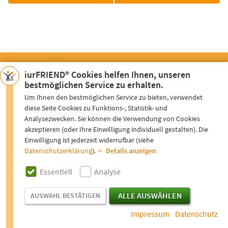
iurFRIEND® Cookies helfen Ihnen, unseren
bestmöglichen Service zu erhalten.
Um Ihnen den bestmöglichen Service zu bieten, verwendet
diese Seite Cookies zu Funktions-, Statistik- und
Analysezwecken. Sie können die Verwendung von Cookies
akzeptieren (oder Ihre Einwilligung individuell gestalten). Die
iurFRIEND®
IST IHR RECHTSFREUND
Einwilligung ist jederzeit widerrufbar (siehe
Datenschutzerklärung
).
Details anzeigen
FÜR VIELE RECHTSANGELEGENHEITEN.
ESSENTIELL
Essentiell
Analyse
Wir bieten allen Menschen mit Rechtsproblemen einen
Die Cookies auf unseren Seiten speichern Informationen
kostenlosen Einstieg in die Welt des Rechts:
über bestimmte Aktionen von Ihnen. Wenn Sie z.B. als Nutzer
ALLE AUSWÄHLEN
AUSWAHL BESTÄTIGEN
Ratgeber
-
Checklisten
&
Formulare
-
Gratis-InfoPakete
-
unsere Formularfelder ausfüllen und nach Aufruf von
Orientierungsgespräche
Impressum
Datenschutz
anderen Webseiten wieder das gleiche Formularfeld öffnen,
dann müssen Sie nicht noch einmal diese Felder ausfüllen.