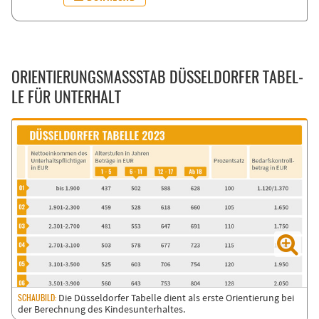
ORI­EN­TIE­RUNGS­MASS­STAB DÜS­SEL­DOR­FER TA­BEL­L
E FÜR UN­TER­HALT
Die Düsseldorfer Tabelle dient als erste Orientierung bei
der Berechnung des Kindesunterhaltes.