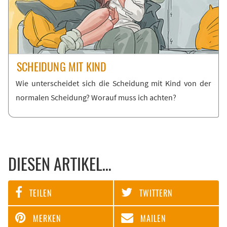
SCHEI­DUNG MIT KIND
Wie un­ter­schei­det sich die Schei­dung mit Kind von der
nor­ma­len Schei­dung? Wor­auf muss ich ach­ten?
DIESEN ARTIKEL…
TEILEN
TWITTERN
MERKEN
MAILEN