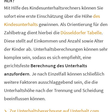
NEN?
Un­ter­halts­vor­schuss
Mit Hilfe des Kindesunterhaltsrechners können Sie
Va­ter­schafts­fest­stel­lung
sofort eine erste Einschätzung über die Höhe
des
Kin­des­un­ter­halt ver­wei­gern
Kindesunterhalts
gewinnen. Als Orientierung für den
Zahlbetrag dient hierbei die
Düsseldorfer Tabelle
.
NACH­E­HE­LI­CHER UN­TER­HALT
Diese stellt auf Einkommen und Anzahl sowie Alter
der Kinder ab. Unterhaltsberechnungen können sehr
SCHEIDUNGSSERVICE
komplex sein, sodass es sich empfiehlt, eine
Scheidung online Übersicht
gerichtsfeste
Berechnung des Unterhalts
Wegweiser für Ihre Scheidung
anzufordern
. Je nach Einzelfall können schließlich
Kostenvoranschlag für die Scheidung
weitere Faktoren ausschlaggebend sein, die die
Infopaket zu Trennung & Scheidung
Unterhaltshöhe nach der Trennung und Scheidung
Ablauf der Online-Scheidung
beeinflussen können.
Scheidungstermin vor Gericht
Zur Unterhaltsberechnung auf Unterhalt.com
Direkt zum