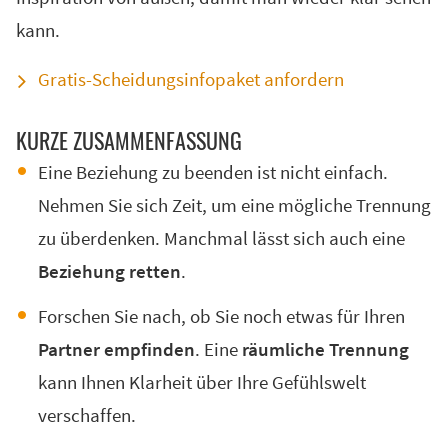
Kostenvoranschlag für die Scheidung
kann.
Infopaket zu Trennung & Scheidung
Ablauf der Online-Scheidung
Gratis-Scheidungsinfopaket anfordern
Scheidungstermin vor Gericht
KUR­ZE ZU­SAM­MEN­FAS­SUNG
Direkt zum
Eine Beziehung zu beenden ist nicht einfach.
Scheidungsantrag
Nehmen Sie sich Zeit, um eine mögliche Trennung
zu überdenken. Manchmal lässt sich auch eine
Beziehung retten
.
Forschen Sie nach, ob Sie noch etwas für Ihren
Partner empfinden
. Eine
räumliche Trennung
kann Ihnen Klarheit über Ihre Gefühlswelt
verschaffen.