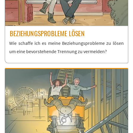
BE­ZIE­HUNGS­PRO­BLE­ME LÖ­SEN
Wie schaf­fe ich es mei­ne Be­zie­hungs­pro­ble­me zu lö­sen
um ei­ne be­vor­ste­hen­de Tren­nung zu ver­mei­den?