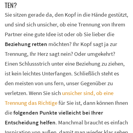
TEN?
Be­zie­hung ret­ten
Sie sitzen gerade da, den Kopf in die Hände gestützt,
Paarthe­ra­pie
und sind sich unsicher, ob eine Trennung von Ihrem
Hilft ei­ne Paarthe­ra­pie?
Partner eine gute Idee ist oder ob Sie lieber die
Wann kann ei­ne Paarthe­ra­pie nicht hel­fen?
Beziehung retten
möchten? Ihr Kopf sagt ja zur
Tren­nungs­grün­de
Trennung, Ihr Herz sagt nein? Oder umgekehrt?
Be­zie­hungs­pau­se
Einen Schlussstrich unter eine Beziehung zu ziehen,
ist kein leichtes Unterfangen. Schließlich steht es
Tren­nung we­gen Kin­der­wunsch
den meisten von uns fern, unser Gegenüber zu
VOR DER TREN­NUNG
verletzen. Wenn Sie sich
unsicher sind, ob eine
Trennung das Richtige
für Sie ist, dann können Ihnen
SCHEIDUNGSSERVICE
die
folgenden Punkte vielleicht bei Ihrer
Scheidung online Übersicht
Entscheidung helfen
. Manchmal braucht es einfach
Wegweiser für Ihre Scheidung
Inspiration von außen, damit man wieder klar sehen