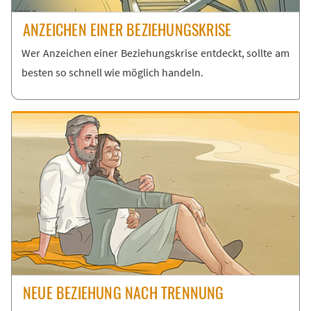
AN­ZEI­CHEN EI­NER BE­ZIE­HUNGS­KRI­SE
Wer An­zei­chen ei­ner Be­zie­hungs­kri­se ent­deckt, soll­te am
bes­ten so schnell wie mög­lich han­deln.
NEUE BE­ZIE­HUNG NACH TREN­NUNG