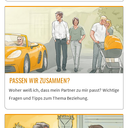
PAS­SEN WIR ZU­SAM­MEN?
Wo­her weiß ich, dass mein Part­ner zu mir passt? Wich­ti­ge
Fra­gen und Tipps zum The­ma Be­zie­hung.