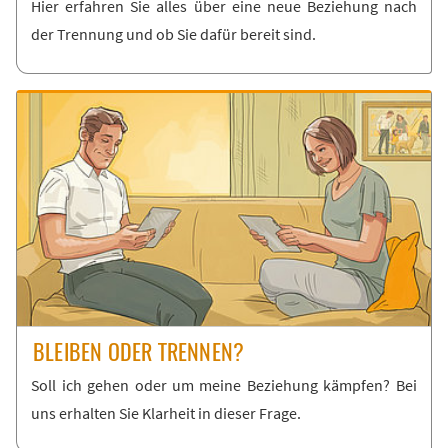
Hier er­fah­ren Sie al­les über ei­ne neue Be­zie­hung nach
der Tren­nung und ob Sie da­für be­reit sind.
BLEI­BEN ODER TREN­NEN?
Soll ich ge­hen oder um mei­ne Be­zie­hung kämp­fen? Bei
uns er­hal­ten Sie Klar­heit in die­ser Fra­ge.