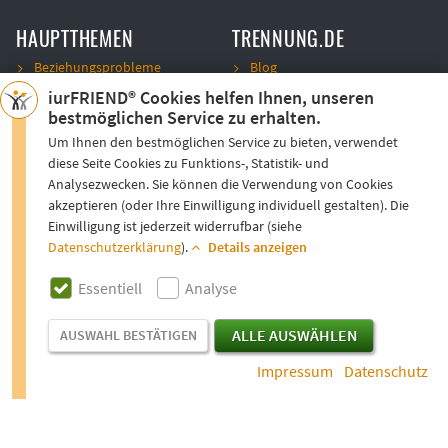
HAUPTTHEMEN
TRENNUNG.DE
Beziehungsprobleme
Blog
Trennung
Kontakt
iurFRIEND® Cookies helfen Ihnen, unseren
bestmöglichen Service zu erhalten.
Unterhalt
Team
Scheidung
Unternehmen
Um Ihnen den bestmöglichen Service zu bieten, verwendet
diese Seite Cookies zu Funktions-, Statistik- und
Analysezwecken. Sie können die Verwendung von Cookies
SICHERHEIT
VERTRAUEN
akzeptieren (oder Ihre Einwilligung individuell gestalten). Die
AGB
Einwilligung ist jederzeit widerrufbar (siehe
Datenschutzerklärung
).
Details anzeigen
Datenschutz
Impressum
ESSENTIELL
Essentiell
Analyse
Sitemap
Die Cookies auf unseren Seiten speichern Informationen
Kundenmeinungen
über bestimmte Aktionen von Ihnen. Wenn Sie z.B. als Nutzer
ALLE AUSWÄHLEN
AUSWAHL BESTÄTIGEN
unsere Formularfelder ausfüllen und nach Aufruf von
Impressum
Datenschutz
anderen Webseiten wieder das gleiche Formularfeld öffnen,
dann müssen Sie nicht noch einmal diese Felder ausfüllen.
*) Alle juristischen Tätigkeiten erfolgen durch handverlesene Anwälte
Ebenfalls kann der Standort von Ihnen gespeichert werden,
& Kooperationspartner:
mehr
um bei einer etwaigen Rückkehr auf die Webseite diesen