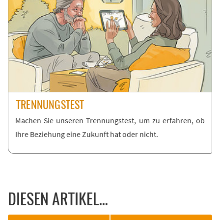
TREN­NUNGS­TEST
Ma­chen Sie un­se­ren Tren­nungs­test, um zu er­fah­ren, ob
Ih­re Be­zie­hung ei­ne Zu­kunft hat oder nicht.
DIESEN ARTIKEL…