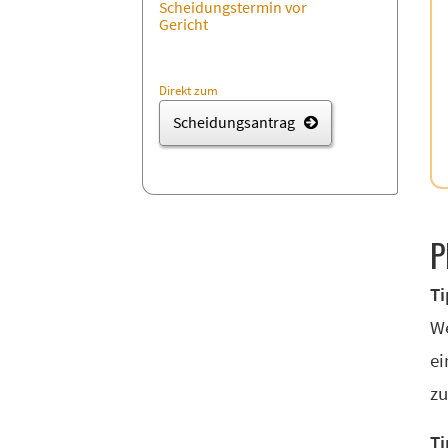
Scheidungstermin vor
Gericht
Direkt zum
Scheidungsantrag
P
Ti
We
ei
zu
Ti