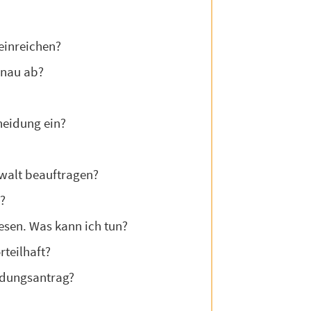
einreichen?
enau ab?
heidung ein?
nwalt beauftragen?
?
esen. Was kann ich tun?
teilhaft?
idungsantrag?