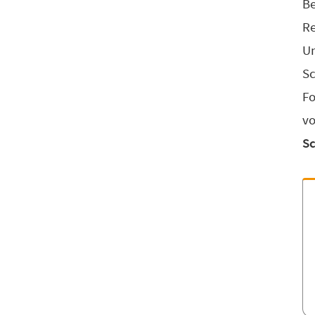
Be
Re
U
Sc
Fo
vo
Sc