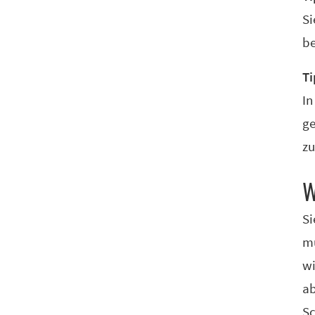
Si
be
Ti
In
ge
zu
W
Si
mü
wi
ab
Sc