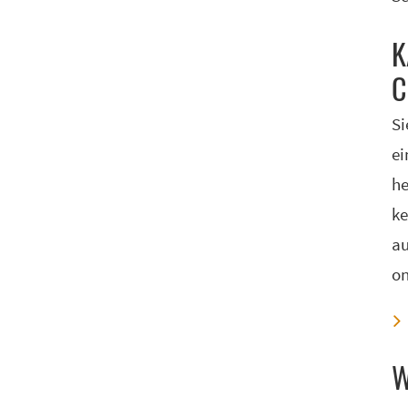
K
C
Si
ei
he
ke
au
on
W