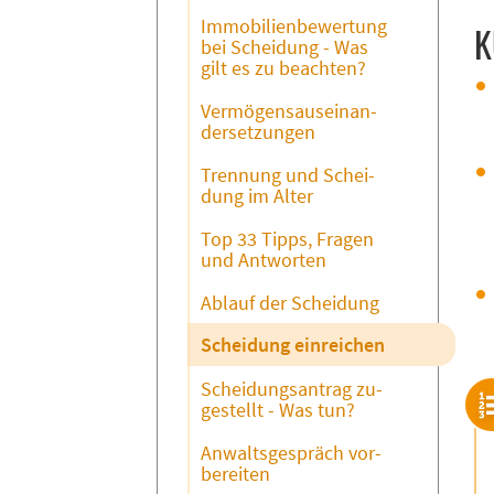
Im­mo­bi­li­en­be­wer­tung
K
bei Schei­dung - Was
gilt es zu be­ach­ten?
Ver­mö­gen­saus­ein­an­
der­set­zun­gen
Tren­nung und Schei­
dung im Al­ter
Top 33 Tipps, Fra­gen
und Ant­wor­ten
Ab­lauf der Schei­dung
Schei­dung ein­rei­chen
Schei­dungs­an­trag zu­
ge­stellt - Was tun?
An­walts­ge­spräch vor­
be­rei­ten