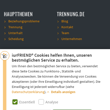
HAUPTTHEMEN
TRENNUNG.DE
Beziehungsprobleme
Blog
Trennung
Kontakt
Unterhalt
Team
Scheidung
Unternehmen
SICHERHEIT
VERTRAUEN
iurFRIEND® Cookies helfen Ihnen, unseren
bestmöglichen Service zu erhalten.
AGB
Datenschutz
Um Ihnen den bestmöglichen Service zu bieten, verwendet
diese Seite Cookies zu Funktions-, Statistik- und
Impressum
Analysezwecken. Sie können die Verwendung von Cookies
Sitemap
akzeptieren (oder Ihre Einwilligung individuell gestalten). Die
Kundenmeinungen
Einwilligung ist jederzeit widerrufbar (siehe
Datenschutzerklärung
).
Details anzeigen
ESSENTIELL
Essentiell
Analyse
*) Alle juristischen Tätigkeiten erfolgen durch handverlesene Anwälte
Die Cookies auf unseren Seiten speichern Informationen
& Kooperationspartner:
mehr