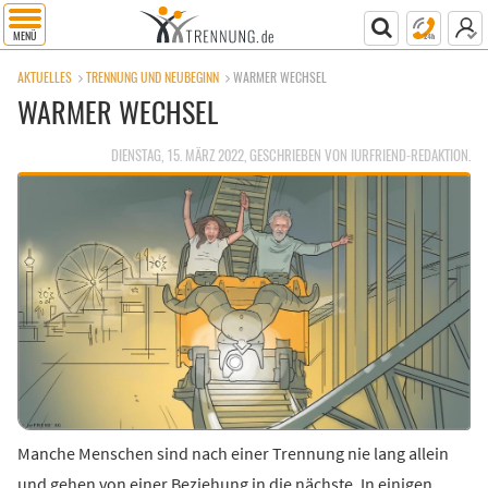
MENÜ
AKTUELLES
TRENNUNG UND NEUBEGINN
WARMER WECHSEL
WARMER WECHSEL
DIENSTAG, 15. MÄRZ 2022, GESCHRIEBEN VON
IURFRIEND-REDAKTION
.
Manche Menschen sind nach einer Trennung nie lang allein
und gehen von einer Beziehung in die nächste. In einigen