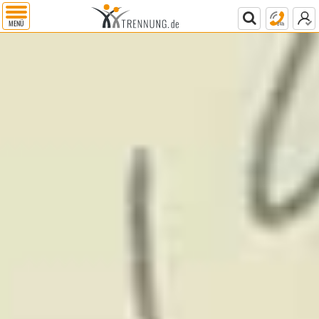
MENÜ
RATGEBER
ALLE INFORMATIONEN
KUNDENSERVICE
SCHEIDUNGSSERVICE
Ratgeber-Übersicht
Beziehungsprobleme
Frage(n) stellen
Gratis-Infopaket
Trennung
Test: Bleiben oder trennen?
Gesprächstermin vereinbaren
Gratis-Kostenvoranschlag
Unterhalt
Formulare
Checklisten
Kontaktformular
Scheidungsantrag
Scheidung
Trennung-Infopaket
Experten suchen
Infos zur Online-Scheidung
RATGEBER
ALLE INFORMATIONEN
KUNDENSERVICE
SCHEIDUNGSSERVICE
mehr als unbedingt
notwendig abzurechnen
WIR HELFEN IHNEN
Freunde helfen,
wenn man sie braucht.
iurFRIEND® ist Ihr Rechtsfreund*