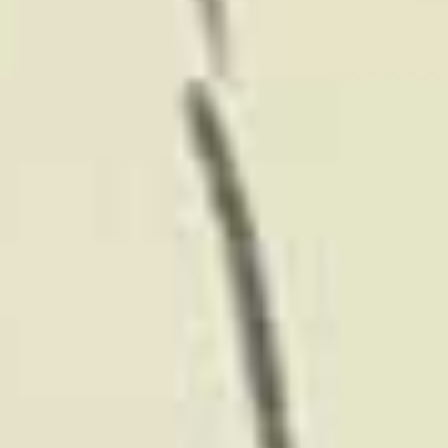
iurFRIEND® ist Ihr Rechtsfreund
zu
vorbildlichen Gebühren
Jede
Einsparmöglichkeit schöpfen wir dabei für
Sie aus
Kostenvoranschlag
einholen